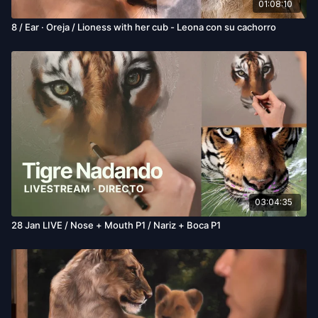
01:08:10
8 / Ear · Oreja / Lioness with her cub - Leona con su cachorro
03:04:35
28 Jan LIVE / Nose + Mouth P1 / Nariz + Boca P1