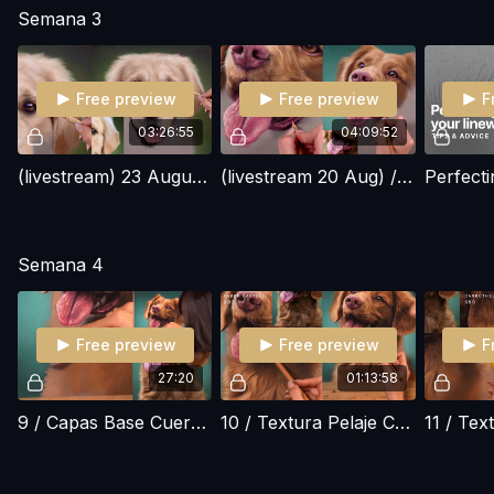
Semana 3
Free preview
Free preview
F
03:26:55
04:09:52
(livestream) 23 August / Golden Retriever / Right eye + Ear
(livestream 20 Aug) / Toller / Boca + Hocico
Semana 4
Free preview
Free preview
F
27:20
01:13:58
9 / Capas Base Cuerpo / Toller / Pelaje Dorado
10 / Textura Pelaje Cuerpo (Parte 1) / Toller / Pelaje Dorado