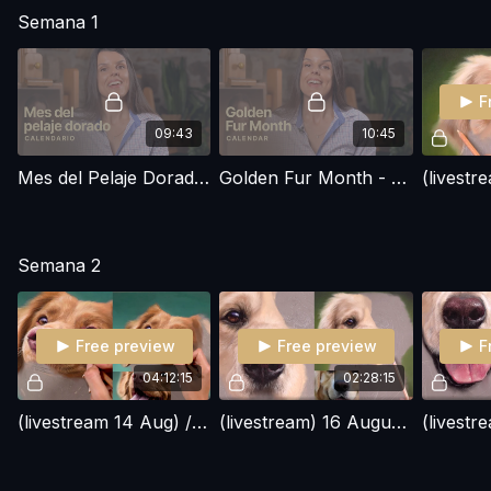
Semana 1
F
09:43
10:45
Mes del Pelaje Dorado - Agosto 2025
Golden Fur Month - August 2025
Semana 2
Free preview
Free preview
F
04:12:15
02:28:15
(livestream 14 Aug) / Toller / Hocico + Nariz
(livestream) 16 August PART 1 / Golden Retriever / Nose + Muzzle