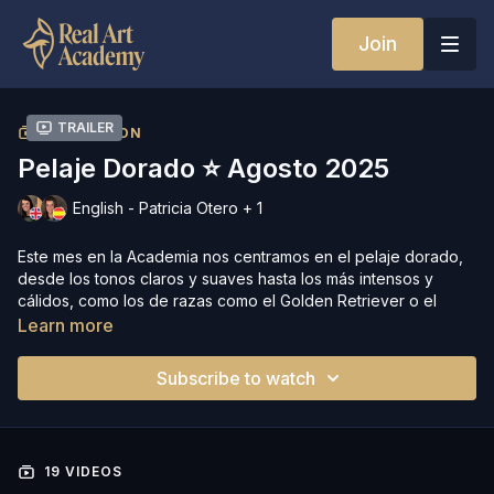
Join
Trailer
COLLECTION
Pelaje Dorado ⭐️ Agosto 2025
English - Patricia Otero + 1
Este mes en la Academia nos centramos en el pelaje dorado,
desde los tonos claros y suaves hasta los más intensos y
cálidos, como los de razas como el Golden Retriever o el
Nova Scotia Duck Tolling Retriever. Con lecciones y directos
Learn more
en inglés y en español, aprenderás a reflejar la riqueza y la
calidez de estos pelajes con confianza y precisión.
Subscribe to watch
Encontrarás el Calendario en PDF en el apartado "resources"
19 VIDEOS